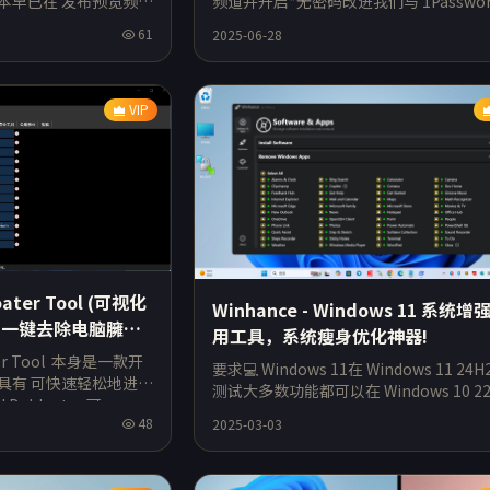
版本早已在 发布预览频道
频道并开启*无密码改进我们与 1Passwor
却延迟了近两周。如今，用
作，为用户带来 Windows 11 中的无缝插
61
2025-06-28
VIP
r Tool (可视化
Winhance - Windows 11 系统增
源，一键去除电脑臃肿
用工具，系统瘦身优化神器!
ater Tool 本身是一款开
要求💻 Windows 11在 Windows 11 24H
具有 可快速轻松地进行
测试大多数功能都可以在 Windows 10 22
Debloater 可
上运行，但也存在一些问题，例如 Mic
48
2025-03-03