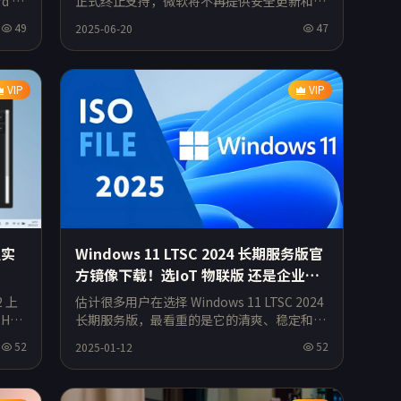
d 合
正式终止支持，微软将不再提供安全更新和技
术支持。为了保障系统安全和兼容性，升级到
49
47
2025-06-20
Windows 1
VIP
VIP
强实
Windows 11 LTSC 2024 长期服务版官
方镜像下载！选IoT 物联版 还是企业
版？
2 上
估计很多用户在选择 Windows 11 LTSC 2024
H2
长期服务版，最看重的是它的清爽、稳定和性
能！但是Widows 11 LTSC 有两个版本，分别
52
52
2025-01-12
是：