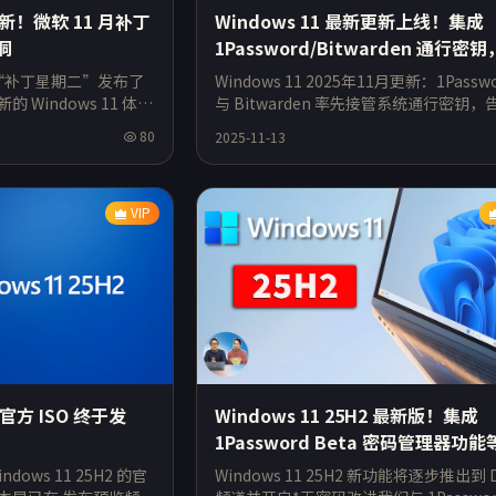
更新！微软 11 月补丁
Windows 11 最新更新上线！集成
洞
1Password/Bitwarden 通行密
底摆脱系统密钥限制
月的“补丁星期二”发布了
Windows 11 2025年11月更新：1Passw
Windows 11 体验
与 Bitwarden 率先接管系统通行密钥，
预览版增强了系统安全
重复注册 微软此前已宣布将在 Window
80
2025-11-13
VIP
2 官方 ISO 终于发
Windows 11 25H2 最新版！集成
1Password Beta 密码管理器功能
ows 11 25H2 的官
Windows 11 25H2 新功能将逐步推出到 