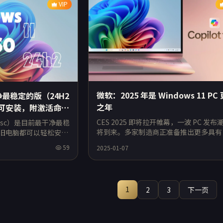
VIP
微软：2025 年是 Windows 11 PC
干净最稳定的版（24H2
之年
都可安装，附激活命
CES 2025 即将拉开帷幕，一波 PC 发布
2 ltsc）是目前最干净最稳
将到来。多家制造商正准备推出更多具有 
旧电脑都可以轻松安装
功能的 Copilot+ PC，微软相信今年将成
功能，无任何广告打
59
2025-01-07
Window
推
1
2
3
下一页