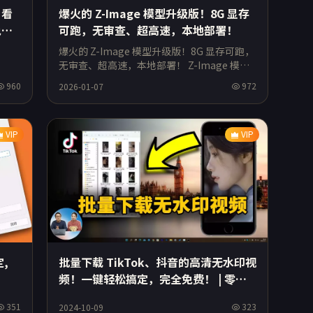
爆火的 Z-Image 模型升级版！8G 显存
，看
可跑，无审查、超高速，本地部署！
免费
爆火的 Z-Image 模型升级版！8G 显存可跑，
无审查、超高速，本地部署！ Z-Image 模型
+提示词下载：
960
972
2026-01-07
VIP
VIP
定,
批量下载 TikTok、抖音的高清无水印视
频！一键轻松搞定，完全免费！ | 零度
解说
351
323
2024-10-09