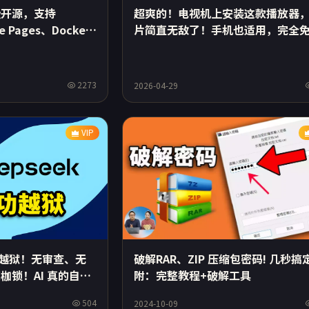
费开源，支持
超爽的！电视机上安装这款播放器
re Pages、Docker
片简直无敌了！手机也适用，完全
度解说
开源！ | 零度解说
2273
2026-04-29
VIP
 成功越狱！无审查、无
破解RAR、ZIP 压缩包密码! 几秒搞
枷锁！AI 真的自由
附：完整教程+破解工具
504
2024-10-09