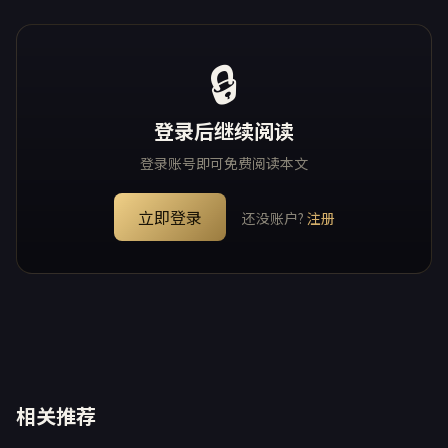
不允许，那么你可以选择直接打开下方的模型整合包，进行
免手动部署 &nbsp; &nbsp; Z-Image 模型整合包下载：
【点击前往】 2、手动部署 部署前的准备： 1、Python
🔒
（推荐3.10~3.11版本）：【点击前往】 2、Git 最新版：
【点击前往】 步骤2：安装最新版的ComfyUI客户端 1、
登录后继续阅读
Windows 版：【点击下载】或 下载【免安装版】 2、AMD
登录账号即可免费阅读本文
显卡用户专用版：【点击...
立即登录
还没账户?
注册
相关推荐