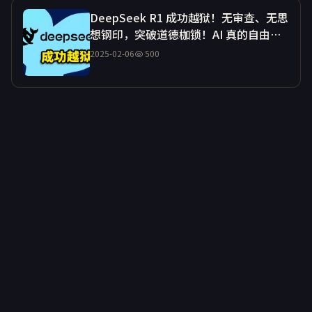
DeepSeek R1 成功越狱！无审查、无思
想钢印，突破道德枷锁！AI 真的自由
了？ | 零度解说
500
2025-02-06