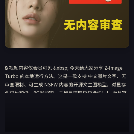
🔒 视频内容仅会员可见 &nbsp; 今天给大家分享 Z-Image
Turbo 的本地运行方法。这是一款支持 中文图片文字、无
审查限制、可生成 NSFW 内容的开源文生图模型，对显存
🔑 登录后查看
要求比较低，8G就能跑，关键是速度极快极快！！ 而且官
点击登录即可查看
方也提供了本地部署方案。只需要 ComfyUI &nbsp;+ 官方
Workflow 工作区，无论是 Windows 还是 Mac 都能轻松上
手！ 本地安装方式： 1、免安装部署（一键赖人包） 如果
你没时间想看教程，不想通过手动下载安装，或者网络环境